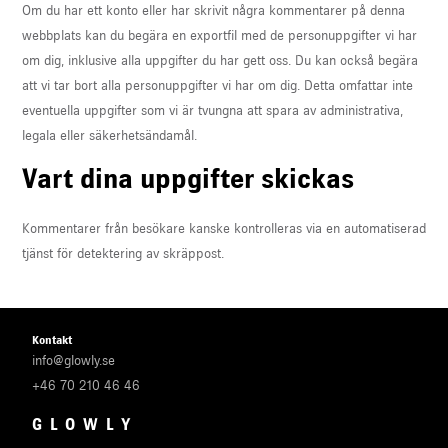
Om du har ett konto eller har skrivit några kommentarer på denna
webbplats kan du begära en exportfil med de personuppgifter vi har
om dig, inklusive alla uppgifter du har gett oss. Du kan också begära
att vi tar bort alla personuppgifter vi har om dig. Detta omfattar inte
eventuella uppgifter som vi är tvungna att spara av administrativa,
legala eller säkerhetsändamål.
Vart dina uppgifter skickas
Kommentarer från besökare kanske kontrolleras via en automatiserad
tjänst för detektering av skräppost.
Kontakt
info@glowly.se
+46 70 210 46 46
GLOWLY