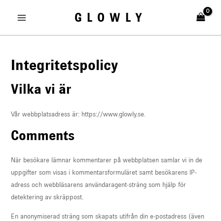
Skip
MAIN
GLOWLY
to
MENU
content
Integritetspolicy
Vilka vi är
Vår webbplatsadress är: https://www.glowly.se.
U
Comments
LE
När besökare lämnar kommentarer på webbplatsen samlar vi in de
uppgifter som visas i kommentarsformuläret samt besökarens IP-
adress och webbläsarens användaragent-sträng som hjälp för
detektering av skräppost.
En anonymiserad sträng som skapats utifrån din e-postadress (även