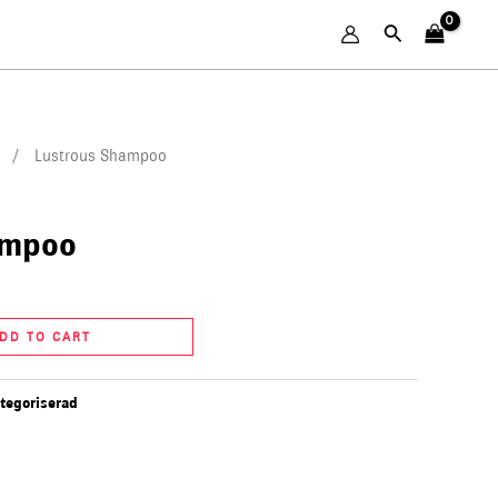
Search
/ Lustrous Shampoo
ampoo
DD TO CART
tegoriserad