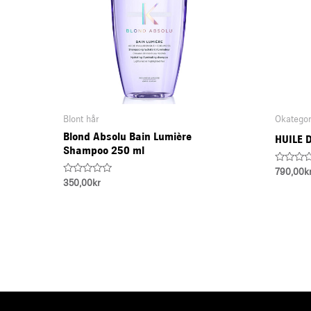
Blont hår
Okategor
Blond Absolu Bain Lumière
HUILE 
Shampoo 250 ml
Rated
790,00
k
0
Rated
350,00
kr
out
0
of
out
5
of
5