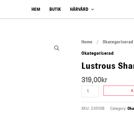
HEM
BUTIK
HÅRVÅRD
Lustrous
Home
/
Okategoriserad
Shampoo
Okategoriserad
quantity
Lustrous Sh
319,00
kr
A
SKU:
23010B
Category:
Oka