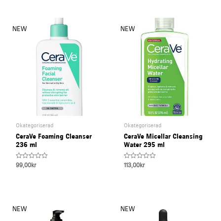
Okategoriserad
Okategoriserad
CeraVe Foaming Cleanser
CeraVe Micellar Cleansing
236 ml
Water 295 ml
R
R
99,00
kr
113,00
kr
a
a
t
t
e
e
d
d
0
0
o
o
u
u
t
t
o
o