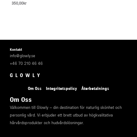
0
Rated
350,00
kr
out
0
of
out
5
of
5
Kontakt
info@glowly.se
+46 70 210 46 46
GLOWLY
Om Oss
Integritetspolicy
Återbetalnings
Om Oss
Välkommen till Glowly – din destination för naturlig skönhet och
personlig vård. Vi erbjuder ett brett utbud av högkvalitativa
hårvårdsprodukter och hudvårdslösningar.