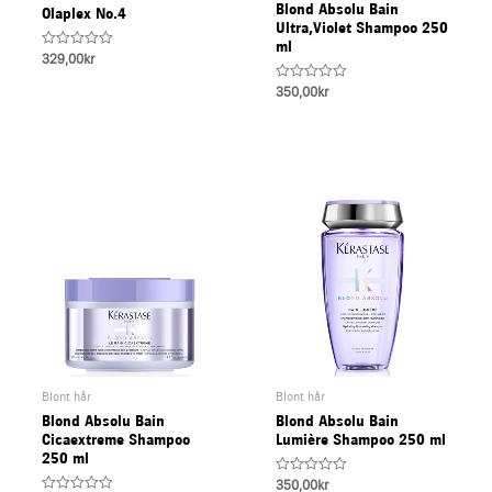
Blond Absolu Bain
Olaplex No.4
U
Ultra,Violet Shampoo 250
ml
Rated
329,00
kr
0
LE
out
Rated
350,00
kr
of
0
5
out
of
5
Blont hår
Blont hår
Blond Absolu Bain
Blond Absolu Bain
Cicaextreme Shampoo
Lumière Shampoo 250 ml
250 ml
Rated
350,00
kr