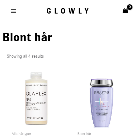
Skip
MAIN
GLOWLY
to
MENU
content
Blont hår
Showing all 4 results
U
LE
Alla hårtyper
Blont hår