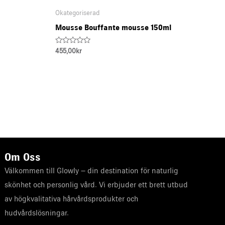
Okategoriserad
Mousse Bouffante mousse 150ml
Rated
455,00
kr
0
out
of
5
Om Oss
Välkommen till Glowly – din destination för naturlig
skönhet och personlig vård. Vi erbjuder ett brett utbud
av högkvalitativa hårvårdsprodukter och
hudvårdslösningar.