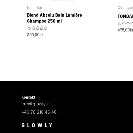
Blont hår
Okategor
Blond Absolu Bain Lumière
FONDA
Shampoo 250 ml
Rated
475,00
k
0
Rated
350,00
kr
out
0
of
out
5
of
5
Kontakt
info@glowly.se
+46 70 210 46 46
GLOWLY