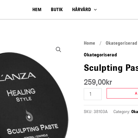
HEM
BUTIK
HÅRVÅRD
Sculpting
Home
/
Okategoriserad
Paste
Okategoriserad
quantity
Sculpting Pa
259,00
kr
A
SKU:
38103A
Category:
Oka