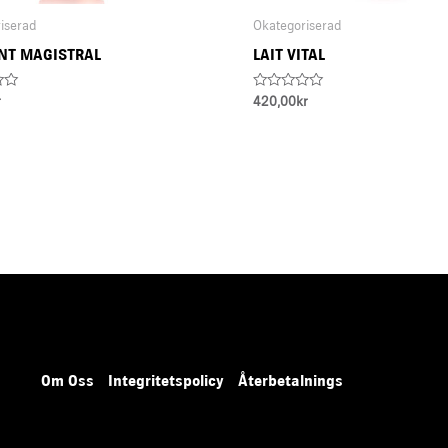
iserad
Okategoriserad
NT MAGISTRAL
LAIT VITAL
Rated
r
420,00
kr
0
out
of
5
Om Oss
Integritetspolicy
Återbetalnings