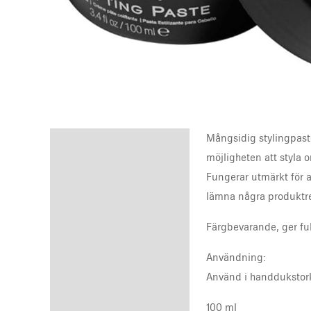
Mångsidig stylingpaste 
Description
möjligheten att styla o
Reviews (0)
Fungerar utmärkt för at
lämna några produktres
Färgbevarande, ger fu
Användning:
Använd i handdukstorkat
100 ml