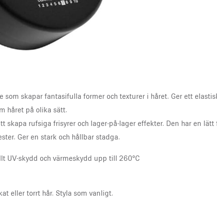
som skapar fantasifulla former och texturer i håret. Ger ett elastisk
m håret på olika sätt.
t skapa rufsiga frisyrer och lager-på-lager effekter. Den har en lät
ter. Ger en stark och hållbar stadga.
llt UV-skydd och värmeskydd upp till 260°C
 eller torrt hår. Styla som vanligt.