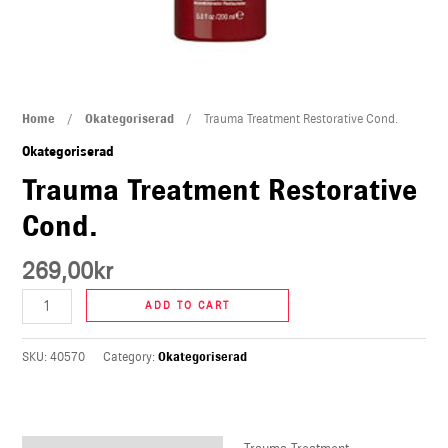
U
LE
Trauma
Home
/
Okategoriserad
/ Trauma Treatment Restorative Cond.
Treatment
Okategoriserad
Restorative
Trauma Treatment Restorative
Cond.
Cond.
quantity
269,00
kr
ADD TO CART
SKU:
40570
Category:
Okategoriserad