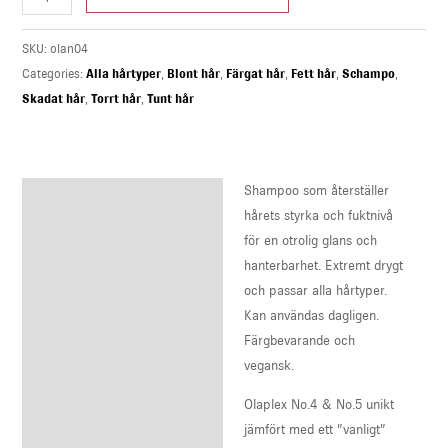
SKU:
olan04
Categories:
Alla hårtyper
,
Blont hår
,
Färgat hår
,
Fett hår
,
Schampo
,
Skadat hår
,
Torrt hår
,
Tunt hår
Shampoo som återställer
Description
hårets styrka och fuktnivå
Reviews (0)
för en otrolig glans och
hanterbarhet. Extremt drygt
och passar alla hårtyper.
Kan användas dagligen.
Färgbevarande och
vegansk.
Olaplex No.4 & No.5 unikt
jämfört med ett ”vanligt”