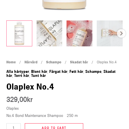
U
LE
Olaplex
Home
/
Hårvård
/
Schampo
/
Skadat hår
/ Olaplex No.4
No.4
Alla hårtyper
,
Blont hår
,
Färgat hår
,
Fett hår
,
Schampo
,
Skadat
hår
,
Torrt hår
,
Tunt hår
quantity
Olaplex No.4
329,00
kr
Olaplex
No.4 Bond Maintenance Shampoo
250 m
ADD TO CART