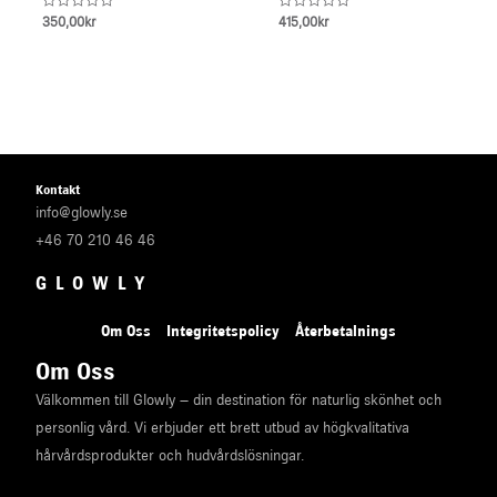
Rated
Rated
350,00
kr
415,00
kr
0
0
out
out
of
of
5
5
Kontakt
info@glowly.se
+46 70 210 46 46
GLOWLY
Om Oss
Integritetspolicy
Återbetalnings
Om Oss
Välkommen till Glowly – din destination för naturlig skönhet och
personlig vård. Vi erbjuder ett brett utbud av högkvalitativa
hårvårdsprodukter och hudvårdslösningar.