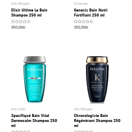
Alla hårtyper
Schampo
Elixir Ultime Le Bain
Genesis Bain Nutri
Shampoo 250 ml
Fortifiant 250 ml
Rated
Rated
350,00
kr
350,00
kr
0
0
out
out
of
of
5
5
Anti-mjäll
Alla hårtyper
Specifiqué Bain Vital
Chronologiste Bain
Dermocalm Shampoo 250
Régénérant Shampoo 250
ml
ml