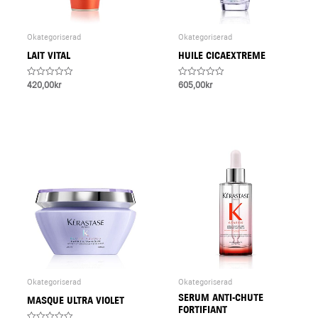
Okategoriserad
Okategoriserad
LAIT VITAL
HUILE CICAEXTREME
Rated
Rated
420,00
kr
605,00
kr
0
0
out
out
of
of
5
5
Okategoriserad
Okategoriserad
SERUM ANTI-CHUTE
MASQUE ULTRA VIOLET
FORTIFIANT