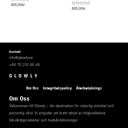
Rated
605,00
kr
0
Rated
605,00
kr
out
0
of
out
5
of
5
Kontakt
info@glowly.se
+46 70 210 46 46
GLOWLY
Om Oss
Integritetspolicy
Återbetalnings
Om Oss
Välkommen till Glowly – din destination för naturlig skönhet och
personlig vård. Vi erbjuder ett brett utbud av högkvalitativa
hårvårdsprodukter och hudvårdslösningar.