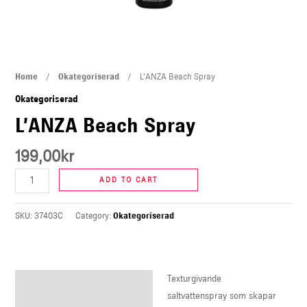
U
LE
L'ANZA
Home
/
Okategoriserad
/ L’ANZA Beach Spray
Beach
Okategoriserad
Spray
L’ANZA Beach Spray
quantity
199,00
kr
ADD TO CART
SKU:
37403C
Category:
Okategoriserad
Texturgivande
Description
saltvattenspray som skapar