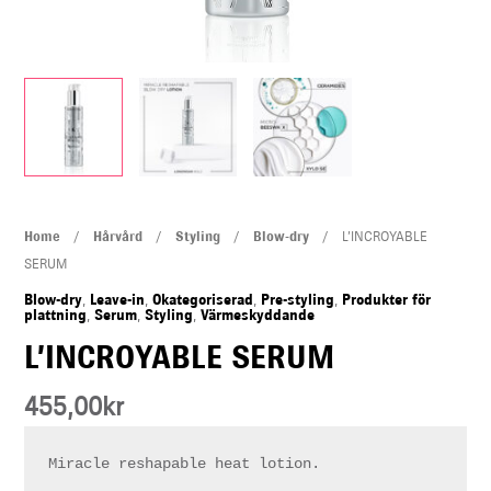
U
LE
L'INCROYABLE
Home
/
Hårvård
/
Styling
/
Blow-dry
/ L’INCROYABLE
SERUM
SERUM
quantity
Blow-dry
,
Leave-in
,
Okategoriserad
,
Pre-styling
,
Produkter för
plattning
,
Serum
,
Styling
,
Värmeskyddande
L’INCROYABLE SERUM
455,00
kr
Miracle reshapable heat lotion.