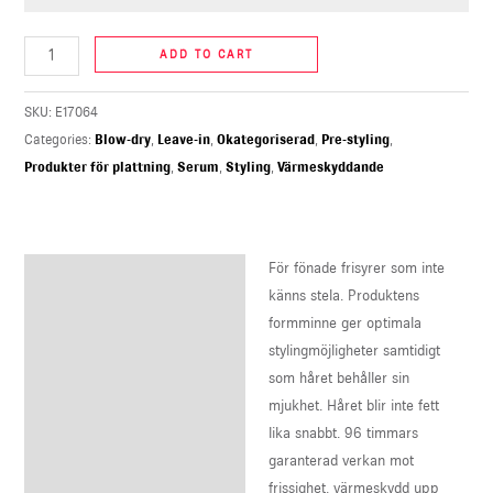
ADD TO CART
SKU:
E17064
Categories:
Blow-dry
,
Leave-in
,
Okategoriserad
,
Pre-styling
,
Produkter för plattning
,
Serum
,
Styling
,
Värmeskyddande
För fönade frisyrer som inte
Description
känns stela. Produktens
Reviews (0)
formminne ger optimala
stylingmöjligheter samtidigt
som håret behåller sin
mjukhet. Håret blir inte fett
lika snabbt. 96 timmars
garanterad verkan mot
frissighet, värmeskydd upp