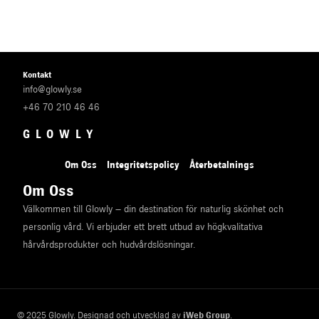
Kontakt
info@glowly.se
+46 70 210 46 46
GLOWLY
Om Oss
Integritetspolicy
Återbetalnings
Om Oss
Välkommen till Glowly – din destination för naturlig skönhet och
personlig vård. Vi erbjuder ett brett utbud av högkvalitativa
hårvårdsprodukter och hudvårdslösningar.
© 2025 Glowly. Designad och utvecklad av
iWeb Group
.