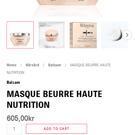
U
LE
MASQUE
Home
/
Hårvård
/
Balsam
/ MASQUE BEURRE HAUTE
BEURRE
NUTRITION
HAUTE
Balsam
NUTRITION
MASQUE BEURRE HAUTE
quantity
NUTRITION
605,00
kr
ADD TO CART