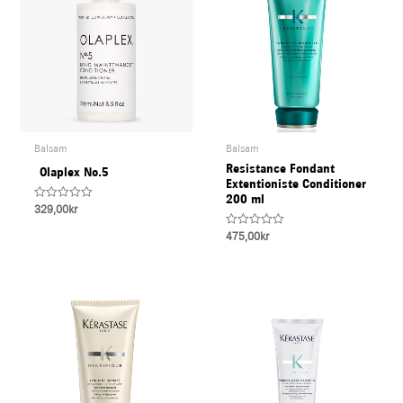
Balsam
Balsam
Resistance Fondant
Olaplex No.5
Extentioniste Conditioner
200 ml
Rated
329,00
kr
0
out
Rated
475,00
kr
of
0
5
out
of
5