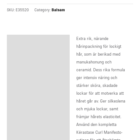
SKU:
E35520
Category:
Balsam
Extra rik, närande
Description
hårinpackning för lockigt
Reviews (0)
hår, som är berikad med
manukahonung och
ceramid. Dess rika formula
ger intensiv näring och
stärker sköra, skadade
lockar för att motverka att
håret går av. Ger silkeslena
och mjuka lockar, samt
främjar hårets elasticitet.
Använd den kompletta
Kérastase Curl Manifesto-
rutinen för att återhämta