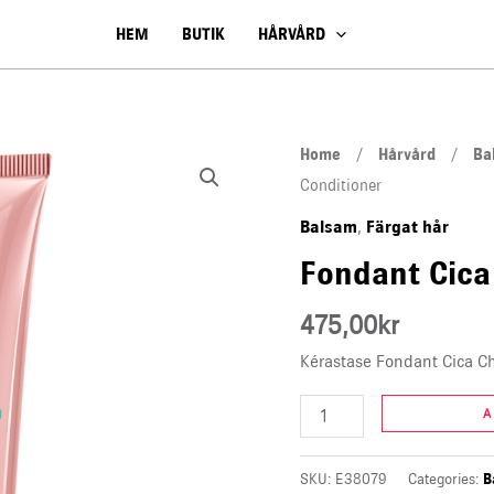
HEM
BUTIK
HÅRVÅRD
Fondant
Home
/
Hårvård
/
Ba
Cica
Conditioner
Chroma
Balsam
Färgat hår
,
Conditioner
Fondant Cica
quantity
475,00
kr
Kérastase Fondant Cica C
A
SKU:
E38079
Categories:
B