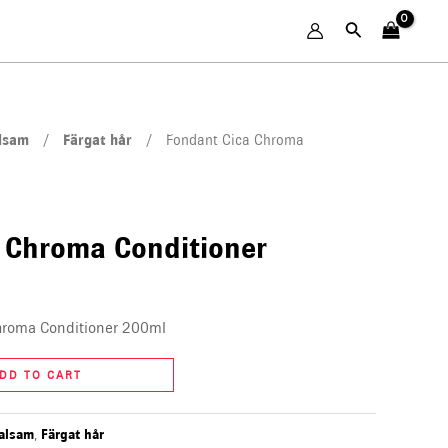
Search
lsam
/
Färgat hår
/ Fondant Cica Chroma
 Chroma Conditioner
hroma Conditioner 200ml
DD TO CART
alsam
,
Färgat hår