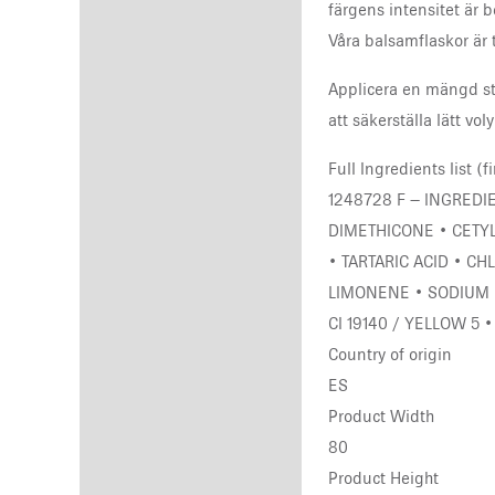
färgens intensitet är 
Våra balsamflaskor är 
Applicera en mängd sto
att säkerställa lätt vo
Full Ingredients list (f
1248728 F – INGREDI
DIMETHICONE • CETYL
• TARTARIC ACID • C
LIMONENE • SODIUM H
CI 19140 / YELLOW 5 
Country of origin
ES
Product Width
80
Product Height