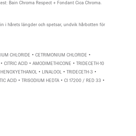
t test: Bain Chroma Respect + Fondant Cica Chroma.
 i hårets längder och spetsar, undvik hårbotten för
NIUM CHLORIDE • CETRIMONIUM CHLORIDE •
• CITRIC ACID • AMODIMETHICONE • TRIDECETH-10
 PHENOXYETHANOL • LINALOOL • TRIDECETH-3 •
C ACID • TRISODIUM HEDTA • CI 17200 / RED 33 •