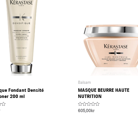
Balsam
ique Fondant Densité
MASQUE BEURRE HAUTE
oner 200 ml
NUTRITION
Rated
r
605,00
kr
0
out
of
5