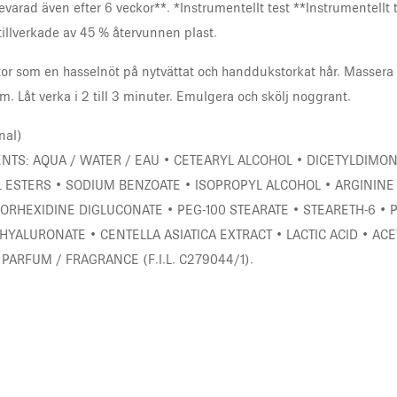
bevarad även efter 6 veckor**. *Instrumentellt test **Instrumentell
tillverkade av 45 % återvunnen plast.
r som en hasselnöt på nytvättat och handdukstorkat hår. Massera in
lym. Låt verka i 2 till 3 minuter. Emulgera och skölj noggrant.
inal)
ENTS: AQUA / WATER / EAU • CETEARYL ALCOHOL • DICETYLDIMO
 ESTERS • SODIUM BENZOATE • ISOPROPYL ALCOHOL • ARGININE 
HLORHEXIDINE DIGLUCONATE • PEG-100 STEARATE • STEARETH-6 •
YALURONATE • CENTELLA ASIATICA EXTRACT • LACTIC ACID • ACETI
• PARFUM / FRAGRANCE (F.I.L. C279044/1).