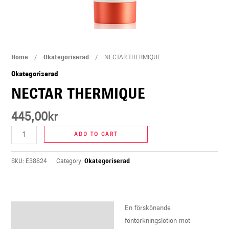
U
LE
NECTAR
Home
/
Okategoriserad
/ NECTAR THERMIQUE
THERMIQUE
Okategoriserad
quantity
NECTAR THERMIQUE
445,00
kr
ADD TO CART
SKU:
E38824
Category:
Okategoriserad
En förskönande
Description
föntorkningslotion mot