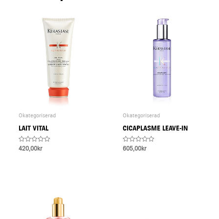
Okategoriserad
Okategoriserad
LAIT VITAL
CICAPLASME LEAVE-IN
Rated
Rated
420,00
kr
605,00
kr
0
0
out
out
of
of
5
5