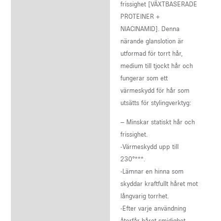
Reviews (0)
frissighet [VÄXTBASERADE
PROTEINER +
NIACINAMID]. Denna
närande glanslotion är
utformad för torrt hår,
medium till tjockt hår och
fungerar som ett
värmeskydd för hår som
utsätts för stylingverktyg:
– Minskar statiskt hår och
frissighet.
-Värmeskydd upp till
230°***.
-Lämnar en hinna som
skyddar kraftfullt håret mot
långvarig torrhet.
-Efter varje användning
återfår håret smidighet,