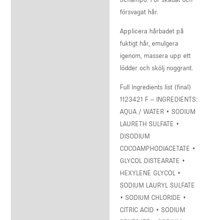
försvagat hår.
Applicera hårbadet på
fuktigt hår, emulgera
igenom, massera upp ett
lödder och skölj noggrant.
Full Ingredients list (final)
1123421 F – INGREDIENTS:
AQUA / WATER • SODIUM
LAURETH SULFATE •
DISODIUM
COCOAMPHODIACETATE •
GLYCOL DISTEARATE •
HEXYLENE GLYCOL •
SODIUM LAURYL SULFATE
• SODIUM CHLORIDE •
CITRIC ACID • SODIUM