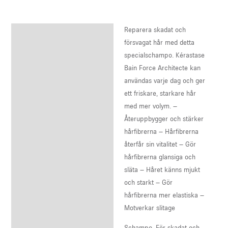
Reparera skadat och
Description
försvagat hår med detta
Reviews (0)
specialschampo. Kérastase
Bain Force Architecte kan
användas varje dag och ger
ett friskare, starkare hår
med mer volym. –
Återuppbygger och stärker
hårfibrerna – Hårfibrerna
återfår sin vitalitet – Gör
hårfibrerna glansiga och
släta – Håret känns mjukt
och starkt – Gör
hårfibrerna mer elastiska –
Motverkar slitage
Schampo. För skadat och