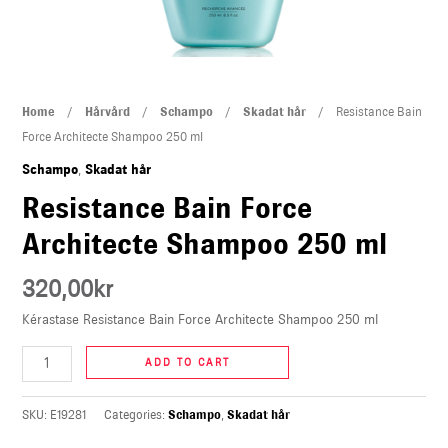
U
LE
Resistance
Home
/
Hårvård
/
Schampo
/
Skadat hår
/ Resistance Bain
Bain
Force Architecte Shampoo 250 ml
Force
Schampo
,
Skadat hår
Architecte
Resistance Bain Force
Shampoo
Architecte Shampoo 250 ml
250
ml
320,00
kr
quantity
Kérastase Resistance Bain Force Architecte Shampoo 250 ml
ADD TO CART
SKU:
E19281
Categories:
Schampo
,
Skadat hår