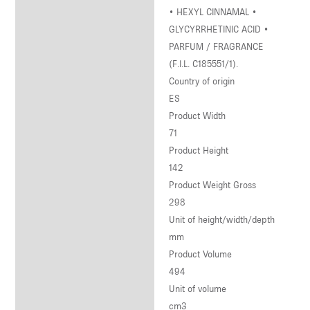
• HEXYL CINNAMAL •
GLYCYRRHETINIC ACID •
PARFUM / FRAGRANCE
(F.I.L. C185551/1).
Country of origin
ES
Product Width
71
Product Height
142
Product Weight Gross
298
Unit of height/width/depth
mm
Product Volume
494
Unit of volume
cm3