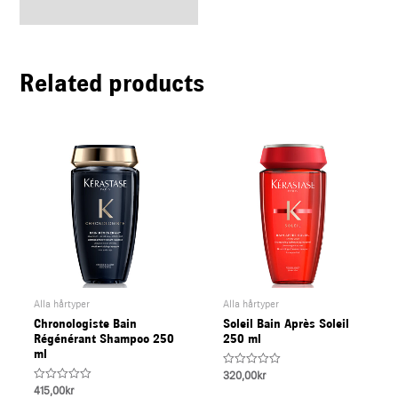
Related products
Alla hårtyper
Alla hårtyper
Chronologiste Bain
Soleil Bain Après Soleil
Régénérant Shampoo 250
250 ml
ml
Rated
320,00
kr
0
Rated
415,00
kr
out