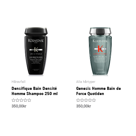
0
of
out
5
of
5
Håravfall
Alla hårtyper
Densifique Bain Densité
Genesis Homme Bain de
Homme Shampoo 250 ml
Force Quotiden
Rated
Rated
350,00
kr
350,00
kr
0
0
out
out
of
of
5
5