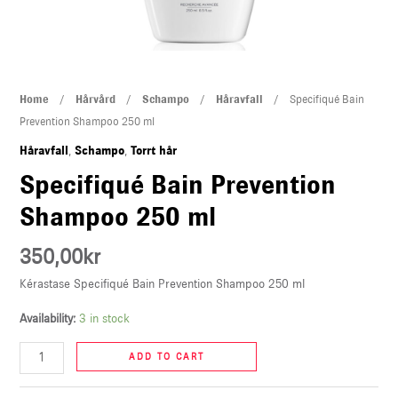
U
LE
Specifiqué
Home
/
Hårvård
/
Schampo
/
Håravfall
/ Specifiqué Bain
Bain
Prevention Shampoo 250 ml
Prevention
Håravfall
,
Schampo
,
Torrt hår
Shampoo
Specifiqué Bain Prevention
250
Shampoo 250 ml
ml
quantity
350,00
kr
Kérastase Specifiqué Bain Prevention Shampoo 250 ml
Availability:
3 in stock
ADD TO CART