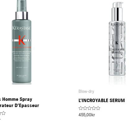
Blow-dry
s Homme Spray
L’INCROYABLE SERUM
rateur D’Epasseur
Rated
455,00
kr
0
r
out
of
5