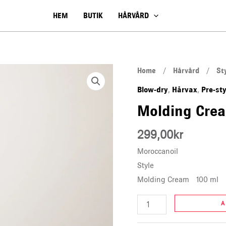
HEM
BUTIK
HÅRVÅRD
Molding
Home
/
Hårvård
/
St
Cream
Blow-dry
Hårvax
Pre-sty
,
,
quantity
Molding Cre
299,00
kr
Moroccanoil
Style
Molding Cream 100 ml
A