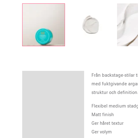
Från backstage-stilar 
Description
med fuktgivande argan
Reviews (0)
struktur och definition
Flexibel medium stad
Matt finish
Ger håret textur
Ger volym