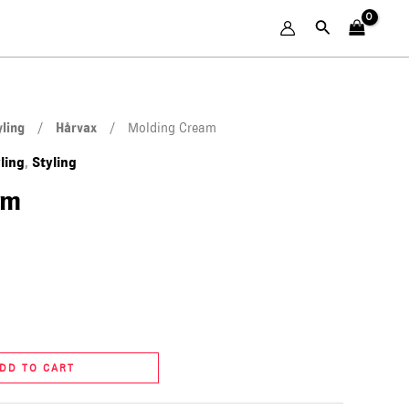
Search
yling
/
Hårvax
/ Molding Cream
ling
Styling
,
am
DD TO CART