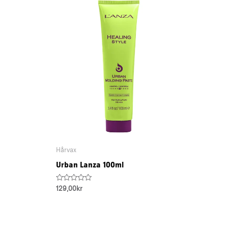
Hårvax
Urban Lanza 100ml
Rated
129,00
kr
0
out
of
5