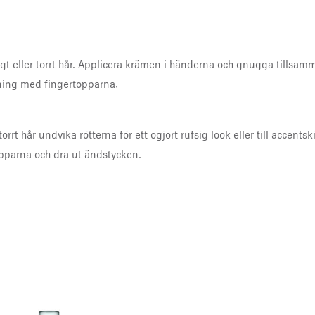
t eller torrt hår. Applicera krämen i händerna och gnugga tillsamm
ing med fingertopparna.
orrt hår undvika rötterna för ett ogjort rufsig look eller till accent
pparna och dra ut ändstycken.