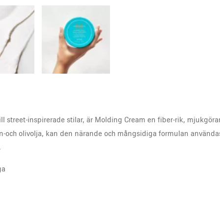
till street-inspirerade stilar, är Molding Cream en fiber-rik, mjukg
-och olivolja, kan den närande och mångsidiga formulan användas
.
ga