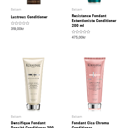
Balsam
Balsam
Resistance Fondant
Lustrous Conditioner
Extentioniste Conditioner
200 ml
Rated
319,00
kr
0
out
Rated
475,00
kr
of
0
5
out
of
5
Balsam
Balsam
Densifique Fondant
Fondant Cica Chroma
Densité Conditioner 200
Conditioner