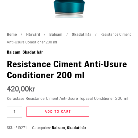
U
LE
Resistance
Home
/
Hårvård
/
Balsam
/
Skadat hår
/ Resistance Ciment
Ciment
Anti-Usure Conditioner 200 ml
Anti-
Balsam
,
Skadat hår
Usure
Resistance Ciment Anti-Usure
Conditioner
Conditioner 200 ml
200
ml
420,00
kr
quantity
Kérastase Resistance Ciment Anti-Usure Topseal Conditioner 200 ml
ADD TO CART
SKU:
E19271
Categories:
Balsam
,
Skadat hår