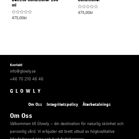
ml
Rated
475,00
kr
0
Rated
475,00
kr
out
0
of
out
5
of
5
Kontakt
info@glowly.se
+46 70 210 46 46
GLOWLY
Om Oss
Integritetspolicy
Återbetalnings
Om Oss
Välkommen till Glowly – din destination för naturlig skönhet och
personlig vård. Vi erbjuder ett brett utbud av högkvalitativa